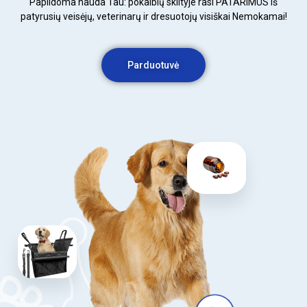
Papildoma nauda Tau: p
okalbių skiltyje rasi
PATARIMUS
iš
patyrusių veisėjų, veterinarų ir dresuotojų visiškai Nemokamai!
Parduotuvė