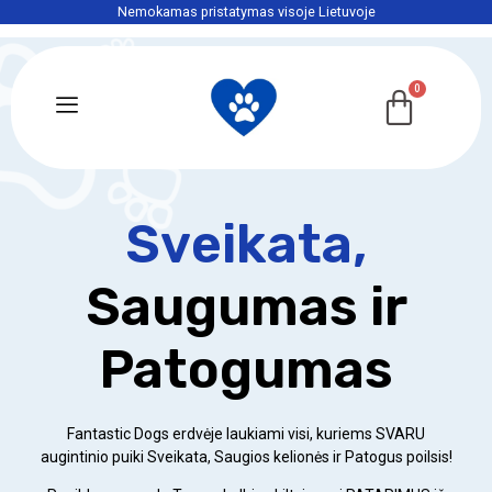
Nemokamas pristatymas visoje Lietuvoje
S
v
e
i
k
a
t
a
,
Saugumas ir
Patogumas
Fantastic Dogs erdvėje laukiami visi, kuriems SVARU
augintinio
puiki Sveikata,
Saugios kelionės ir Patogus poilsis!