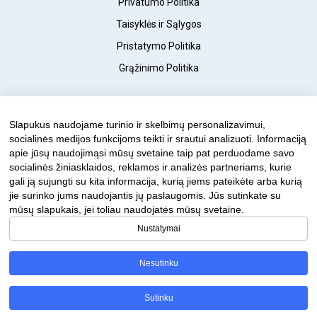
Privatumo Politika
Taisyklės ir Sąlygos
Pristatymo Politika
Grąžinimo Politika
© 2023 FantasticDogs.lt
Slapukus naudojame turinio ir skelbimų personalizavimui,
socialinės medijos funkcijoms teikti ir srautui analizuoti. Informaciją
apie jūsų naudojimąsi mūsų svetaine taip pat perduodame savo
socialinės žiniasklaidos, reklamos ir analizės partneriams, kurie
gali ją sujungti su kita informacija, kurią jiems pateikėte arba kurią
jie surinko jums naudojantis jų paslaugomis. Jūs sutinkate su
mūsų slapukais, jei toliau naudojatės mūsų svetaine.
Nustatymai
Sekite mus socialinėje medijoje:
Nesutinku
Sutinku