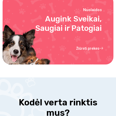
Nuolaidos
Augink Sveikai,
Saugiai ir Patogiai
Žiūrėti prekes
Kodėl verta rinktis
mus?