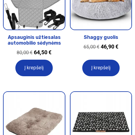
Apsauginis užtiesalas
Shaggy guolis
automobilio sėdynėms
46,90
€
65,00
€
64,50
€
80,00
€
Į krepšelį
Į krepšelį