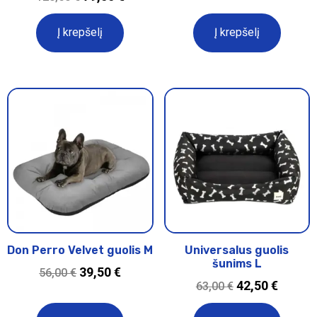
Į krepšelį
Į krepšelį
Don Perro Velvet guolis M
Universalus guolis
šunims L
39,50
€
56,00
€
42,50
€
63,00
€