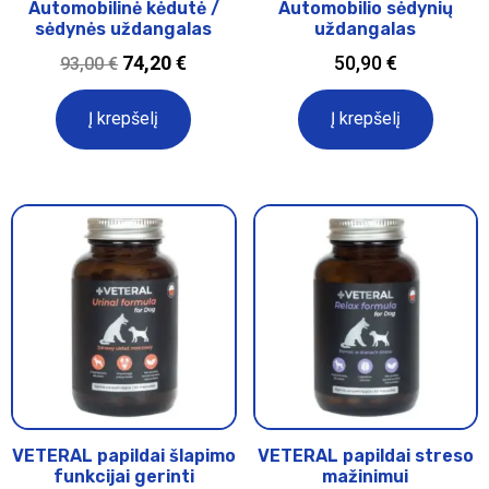
Automobilinė kėdutė /
Automobilio sėdynių
sėdynės uždangalas
uždangalas
74,20
€
50,90
€
93,00
€
Į krepšelį
Į krepšelį
VETERAL papildai šlapimo
VETERAL papildai streso
funkcijai gerinti
mažinimui