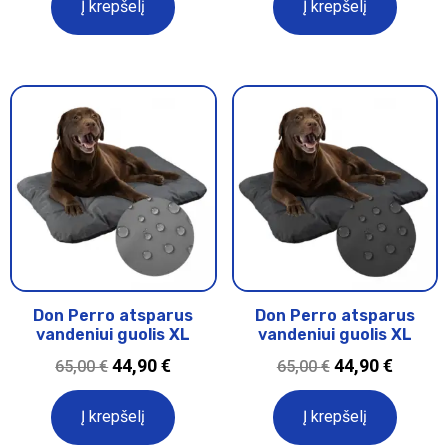
Į krepšelį
Į krepšelį
Don Perro atsparus
Don Perro atsparus
vandeniui guolis XL
vandeniui guolis XL
44,90
€
44,90
€
65,00
€
65,00
€
Į krepšelį
Į krepšelį