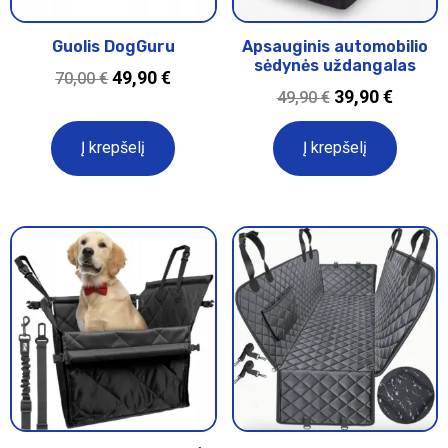
Guolis DogGuru
Apsauginis automobilio
sėdynės uždangalas
49,90
€
70,00
€
39,90
€
49,90
€
Į krepšelį
Į krepšelį