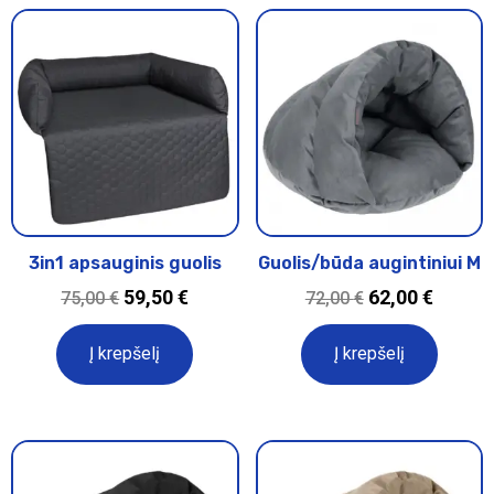
3in1 apsauginis guolis
Guolis/būda augintiniui M
59,50
€
62,00
€
75,00
€
72,00
€
Į krepšelį
Į krepšelį