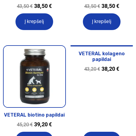
38,50
€
38,50
€
43,50
€
43,50
€
Į krepšelį
Į krepšelį
VETERAL kolageno
papildai
38,20
€
43,20
€
VETERAL biotino papildai
39,20
€
45,20
€