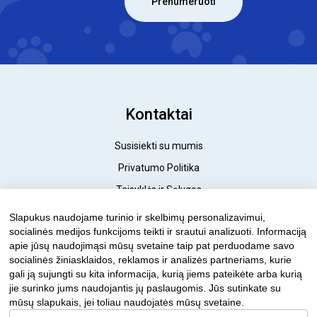
Kontaktai
Susisiekti su mumis
Privatumo Politika
Taisyklės ir Sąlygos
Pristatymo Politika
Slapukus naudojame turinio ir skelbimų personalizavimui,
socialinės medijos funkcijoms teikti ir srautui analizuoti. Informaciją
Grąžinimo Politika
apie jūsų naudojimąsi mūsų svetaine taip pat perduodame savo
socialinės žiniasklaidos, reklamos ir analizės partneriams, kurie
gali ją sujungti su kita informacija, kurią jiems pateikėte arba kurią
© 2023 FantasticDogs.lt
jie surinko jums naudojantis jų paslaugomis. Jūs sutinkate su
mūsų slapukais, jei toliau naudojatės mūsų svetaine.