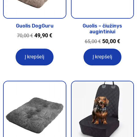
Guolis DogGuru
Guolis – čiužinys
augintiniui
49,90
€
70,00
€
50,00
€
65,00
€
Į krepšelį
Į krepšelį