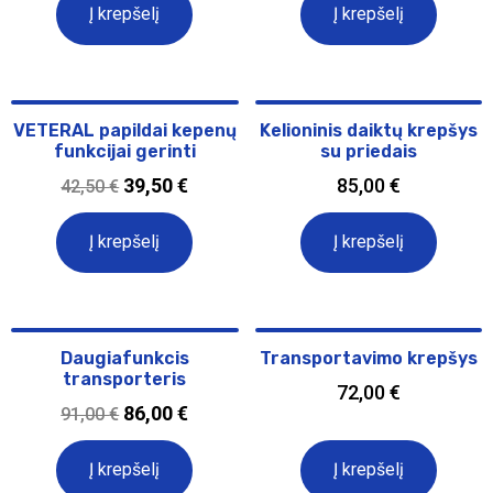
Į krepšelį
Į krepšelį
VETERAL papildai kepenų
Kelioninis daiktų krepšys
funkcijai gerinti
su priedais
39,50
€
85,00
€
42,50
€
Į krepšelį
Į krepšelį
Daugiafunkcis
Transportavimo krepšys
transporteris
72,00
€
86,00
€
91,00
€
Į krepšelį
Į krepšelį