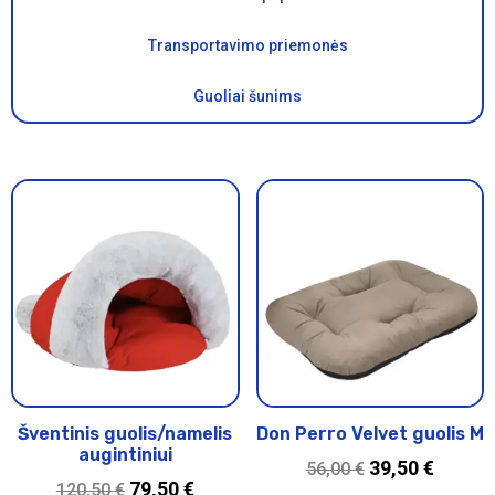
Transportavimo priemonės
Guoliai šunims
Šventinis guolis/namelis
Don Perro Velvet guolis M
augintiniui
39,50
€
56,00
€
79,50
€
120,50
€