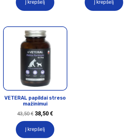
Į krepšelį
Į krepšelį
VETERAL papildai streso
mažinimui
38,50
€
43,50
€
Į krepšelį