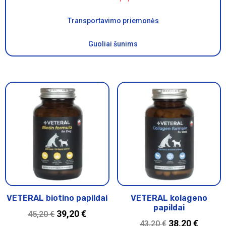
Transportavimo priemonės
Guoliai šunims
VETERAL biotino papildai
VETERAL kolageno
papildai
39,20
€
45,20
€
38,20
€
43,20
€