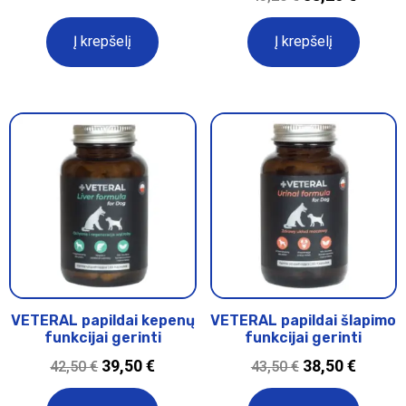
Į krepšelį
Į krepšelį
VETERAL papildai kepenų
VETERAL papildai šlapimo
funkcijai gerinti
funkcijai gerinti
39,50
€
38,50
€
42,50
€
43,50
€