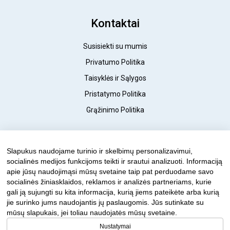
Kontaktai
Susisiekti su mumis
Privatumo Politika
Taisyklės ir Sąlygos
Pristatymo Politika
Grąžinimo Politika
© 2023 FantasticDogs.lt
Slapukus naudojame turinio ir skelbimų personalizavimui,
socialinės medijos funkcijoms teikti ir srautui analizuoti. Informaciją
apie jūsų naudojimąsi mūsų svetaine taip pat perduodame savo
socialinės žiniasklaidos, reklamos ir analizės partneriams, kurie
gali ją sujungti su kita informacija, kurią jiems pateikėte arba kurią
jie surinko jums naudojantis jų paslaugomis. Jūs sutinkate su
mūsų slapukais, jei toliau naudojatės mūsų svetaine.
Nustatymai