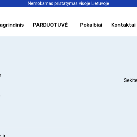
Nemokamas pristatymas visoje Lietuvoje
va
agrindinis
PARDUOTUVĖ
Pokalbiai
Kontaktai
s
Sekite
s
.lt