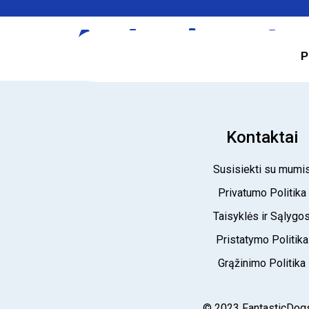
Autorius:
Ie
P
Kontaktai
Susisiekti su mumi
Privatumo Politika
Taisyklės ir Sąlygo
Pristatymo Politika
Grąžinimo Politika
© 2023 FantasticDogs