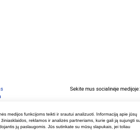
is
Sekite mus socialinėje medijoje:
a
os
a
s medijos funkcijoms teikti ir srautui analizuoti. Informaciją apie jūsų
a
iasklaidos, reklamos ir analizės partneriams, kurie gali ją sujungti su
dojantis jų paslaugomis. Jūs sutinkate su mūsų slapukais, jei toliau