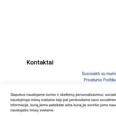
Kontaktai
Susisiekti su mum
Privatumo Politik
Taisyklės ir Sąlyg
Pristatymo Politik
Slapukus naudojame turinio ir skelbimų personalizavimui, socialinė
Grąžinimo Politik
naudojimąsi mūsų svetaine taip pat perduodame savo socialinės žin
informacija, kurią jiems pateikėte arba kurią jie surinko jums nau
naudojatės mūsų svetaine.
© 2023 FantasticDogs.lt